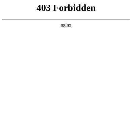
瓜
黑料吃瓜
首页
电视剧
电影
综艺
排行
DETAIL
从现在开始，不做朋