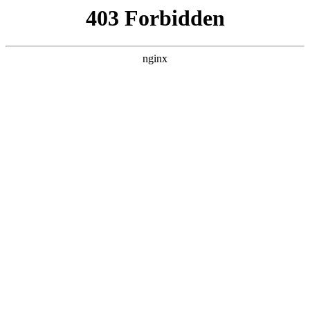
瓜
黑料吃瓜
首页
电视剧
电影
综艺
排行
NOW PLAYING
蝴蝶楼·惊魂 TS
电影 · 恐怖片 · 2026 · 更新HD