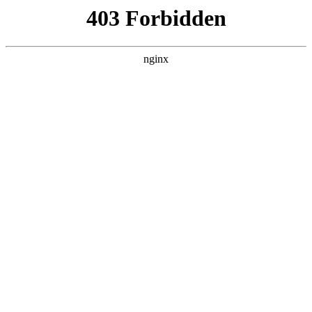
瓜
黑料吃瓜
首页
电视剧
电影
综艺
排行
NOW PLAYING
伴我左右 Stand BI Me
第01集
综艺 · 日韩综艺 · 2026 · 更新第04集