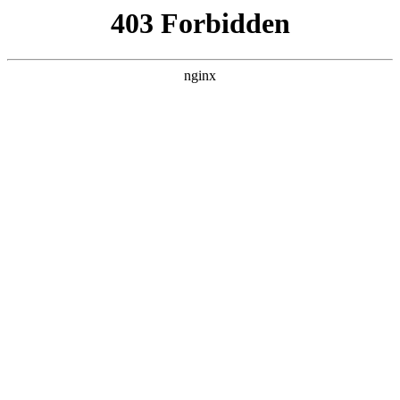
瓜
黑料吃瓜
首页
电视剧
电影
综艺
排行
NOW PLAYING
脱口秀和Ta的朋友们
第三季 20260620
综艺 · 大陆综艺 · 2026 · 更新20260626