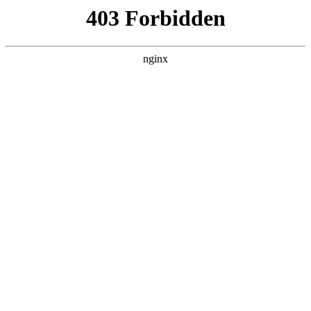
瓜
黑料吃瓜
首页
电视剧
电影
综艺
排行
NOW PLAYING
炽热的他 第01集
电视剧 · 台剧 · 2026 · 更新第04集