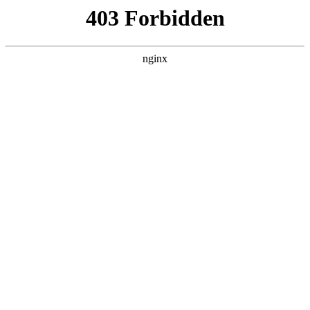
瓜
黑料吃瓜
首页
电视剧
电影
综艺
排行
NOW PLAYING
大小姐归来，无敌又无
情 全集
电影 · 女频恋爱 · 2026 · 更新全集