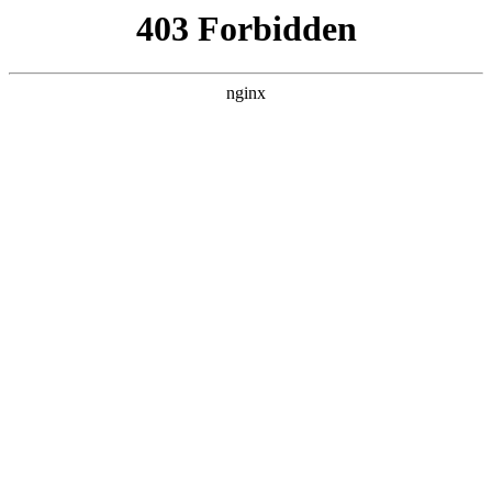
瓜
黑料吃瓜
首页
电视剧
电影
综艺
排行
NOW PLAYING
送君别时梦 全集
电影 · 古装仙侠 · 2026 · 更新全集