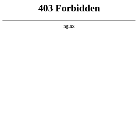
瓜
黑料吃瓜
首页
电视剧
电影
综艺
排行
NOW PLAYING
辩论赛上，那个社恐一
战封神 全集
电影 · 现代都市 · 2026 · 更新全集