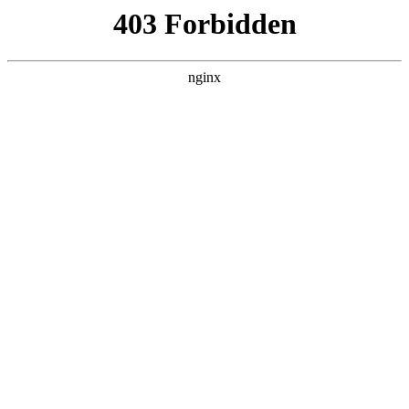
瓜
黑料吃瓜
首页
电视剧
电影
综艺
排行
NOW PLAYING
超人回来了 20221104
期
综艺 · 日韩综艺 · 2013 · 更新20260626