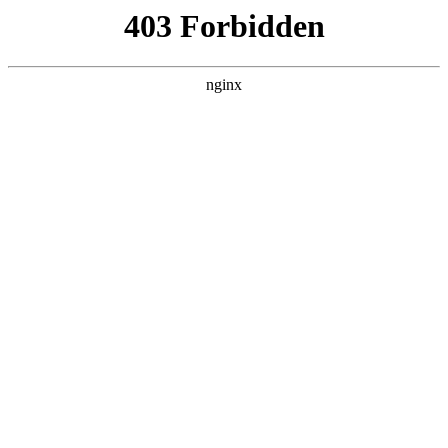
瓜
黑料吃瓜
首页
电视剧
电影
综艺
排行
NOW PLAYING
百变智多星 20240227
综艺 · 港台综艺 · 2023 · 更新20260625